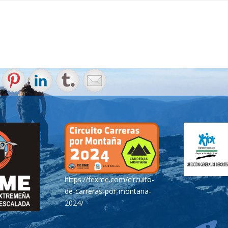
https://fexme.com/circuito-
de-carreras-por-montana-
2024/