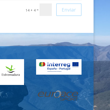
Enviar
=
14 + 4