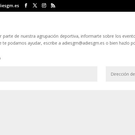
iesgm.es
ar parte de nuestra agrupación deportiva, informarte sobre los event
e te podamos ayudar, escribe a adiesgm@adiesgm.es o bien hazlo po
o