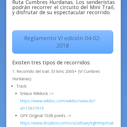
Ruta Cumbres Hurdanas. Los senderistas
podrán recorrer el circuito del Mini Trail,
y disfrutar de su espectacular recorrido.
Reglamento VI edición 04-02-
2018
Existen tres tipos de recorridos:
Recorrido del trail: 33 kms 2000+ (VI Cumbres
Hurdanas).
Track:
Enlace Wikilock –>
https://www.wikiloc.com/wikiloc/view.do?
id=15837919
GPX Original 1038 points –>
https://www.dropbox.com/s/a2sithaey9glmmp/trail-