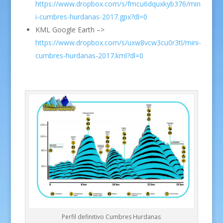
https://www.dropbox.com/s/fmcu6dquxkyb376/min
i-cumbres-hurdanas-2017.gpx?dl=0
KML Google Earth –>
https://www.dropbox.com/s/uxw8vcw3cu0r3tl/mini-
cumbres-hurdanas-2017.kml?dl=0
Perfil definitivo Cumbres Hurdanas