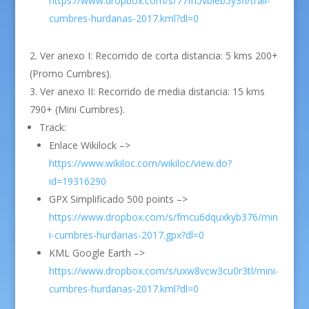
https://www.dropbox.com/s/77fh5vbleb5y3fi/trail-
cumbres-hurdanas-2017.kml?dl=0
Ver anexo I: Recorrido de corta distancia: 5 kms 200+
(Promo Cumbres).
Ver anexo II: Recorrido de media distancia: 15 kms
790+ (Mini Cumbres).
Track:
Enlace Wikilock –>
https://www.wikiloc.com/wikiloc/view.do?
id=19316290
GPX Simplificado 500 points –>
https://www.dropbox.com/s/fmcu6dquxkyb376/min
i-cumbres-hurdanas-2017.gpx?dl=0
KML Google Earth –>
https://www.dropbox.com/s/uxw8vcw3cu0r3tl/mini-
cumbres-hurdanas-2017.kml?dl=0