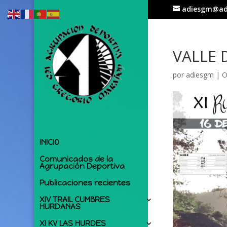
adiesgm@ad
VALLE 
por
adiesgm
|
O
INICIO
Comunicados de la
Agrupación Deportiva
Publicaciones recientes
XIV TRAIL CUMBRES
HURDANAS
XI KV LAS HURDES