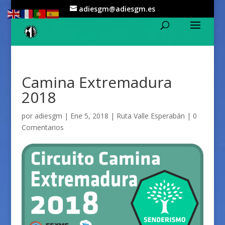
adiesgm@adiesgm.es
Camina Extremadura
2018
por
adiesgm
|
Ene 5, 2018
|
Ruta Valle Esperabán
|
0
Comentarios