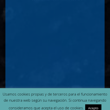
Usamos cookies propias y de terceros para el funcionamiento
de nuestra web según su navegación. Si continua navegando
Contacto
Quiénes somos
Cookies
consideramos que acepta el uso de cookies.
Acepto