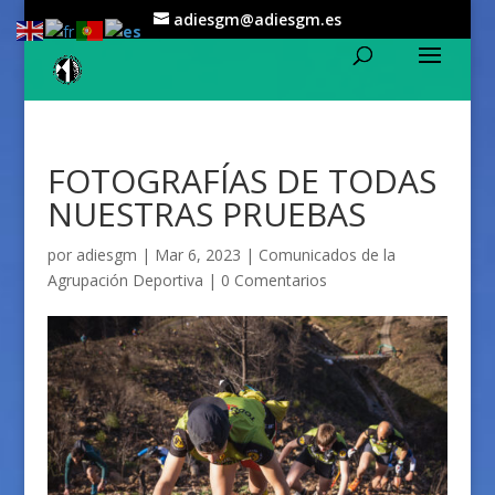
adiesgm@adiesgm.es
FOTOGRAFÍAS DE TODAS
NUESTRAS PRUEBAS
por
adiesgm
|
Mar 6, 2023
|
Comunicados de la
Agrupación Deportiva
|
0 Comentarios