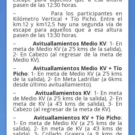
pasen de las 12:30 horas.
– Para los participantes en
Kilómetro Vertical + Tío Picho. Entre el
km.12 y km12,5 hay una segunda vía de
escape para aquellos que a esa altura
pasen de las 13:30 horas.
–
Avituallamientos Medio KV
: 1- En
meta de Medio KV (a 2’5 kms de la salida),
2- En Cabezo (al regresar de la meta de
Medio KV).
–
Avituallamientos Medio KV + Tío
Picho
: 1- En meta de Medio KV (a 2’5 kms
de la salida), 2- En Meta Ladrillar (a 6kms
desde último avituallamiento).
–
Avituallamientos KV
: 1- En meta
de Medio KV (a 2’5 kms de la salida), 2- En
meta de KV (a 4’3 kms de salida), 3- En
Cabezo (al regresar de la meta de KV).
–
Avituallamientos KV + Tío Picho
:
1- En meta de Medio KV (a 2’5 kms de la
salida), 2- En meta de KV (a 4’3 kms de
salida), 3- Collado Grajera (a 9 kms de