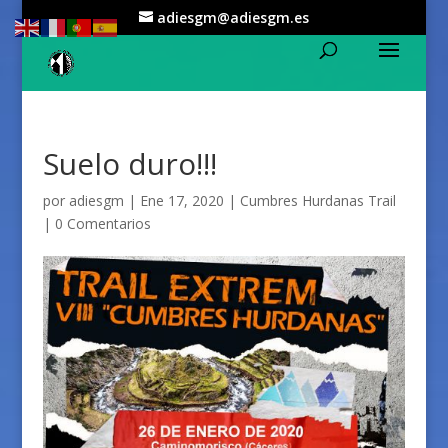
adiesgm@adiesgm.es
Suelo duro!!!
por
adiesgm
|
Ene 17, 2020
|
Cumbres Hurdanas Trail
|
0 Comentarios